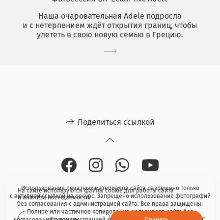
Наша очаровательная Adele подросла
и с нетерпением ждёт открытия границ, чтобы
улететь в свою новую семью в Грецию.
Поделиться ссылкой
Использование печатных материалов сайта разрешено только
На сайте используются файлы cookie для работы сайта
с активной ссылкой на ресурс. Запрещено использование фотографий
и анализа посещаемости.
без согласования с администрацией сайта. Все права защищены.
Полное или частичное копирование материалов сайта без
Отклонить
Принять
согласования с администрацией запрещено. © 2009—2019 Eclair-INC.